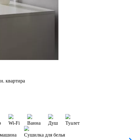
н. квартира
р
Wi-Fi
Ванна
Душ
Туалет
 машина
Сушилка для белья