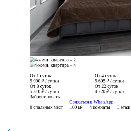
От 1 суток
От 4 суток
5 900 ₽
/ сутки
5 605 ₽
/ сутки
От 8 суток
От 22 суток
5 310 ₽
/ сутки
4 720 ₽
/ сутки
Забронировать
Связаться в WhatsApp
8 спальных мест
100 м²
4 комнаты
3 этаж