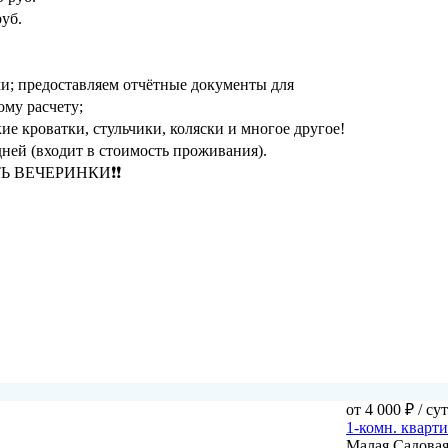
руб.
и; предоставляем отчётные документы для
му расчету;
ские кроватки, стульчики, коляски и многое другое!
дней (входит в стоимость проживания).
Ь ВЕЧЕРИНКИ❗❗
от 4 000 ₽
/ су
1-комн. кварт
Малая Садовая