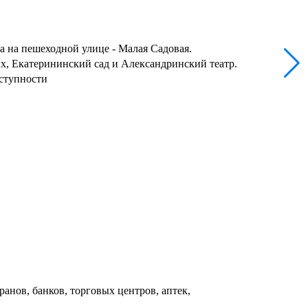
а на пешеходной улице - Малая Cадовая.
, Екатерининский сад и Александринский театр.
ступности
анов, банков, торговых центров, аптек,