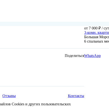
от 7 000 ₽
/ су
3-комн. кварт
Большая Морск
6 спальных м
Поделиться
WhatsApp
Отзывы
Контакты
файлов Cookies и других пользовательских