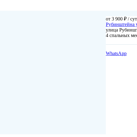
от 3 900 ₽
/ су
Рубинштейна ул
улица Рубиншт
4 спальных ме
WhatsApp