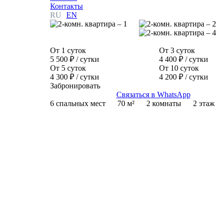
Контакты
RU
EN
От 1 суток
От 3 суток
5 500 ₽
/ сутки
4 400 ₽
/ сутки
От 5 суток
От 10 суток
4 300 ₽
/ сутки
4 200 ₽
/ сутки
Забронировать
Связаться в WhatsApp
6 спальных мест
70 м²
2 комнаты
2 этаж