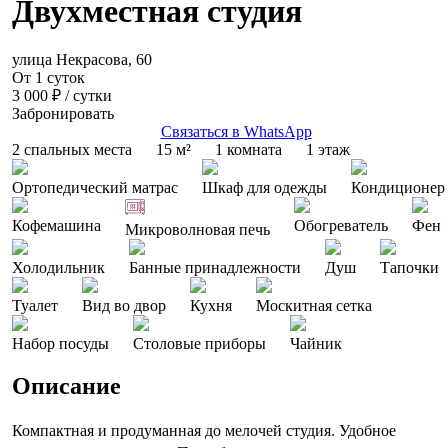
Двухместная студия
улица Некрасова, 60
От 1 суток
3 000 ₽
/ сутки
Забронировать
Связаться в WhatsApp
2 спальных места
15 м²
1 комната
1 этаж
Ортопедический матрас
Шкаф для одежды
Кондиционер
Кофемашина
Обогреватель
Фен
Микроволновая печь
Холодильник
Банные принадлежности
Душ
Тапочки
Туалет
Вид во двор
Кухня
Москитная сетка
Набор посуды
Столовые приборы
Чайник
Описание
Компактная и продуманная до мелочей студия. Удобное